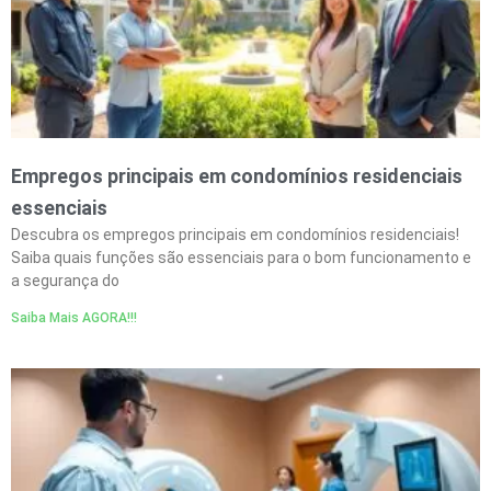
r
n
n
n
n
n
a
a
a
a
a
Empregos principais em condomínios residenciais
essenciais
Descubra os empregos principais em condomínios residenciais!
Saiba quais funções são essenciais para o bom funcionamento e
a segurança do
Saiba Mais AGORA!!!