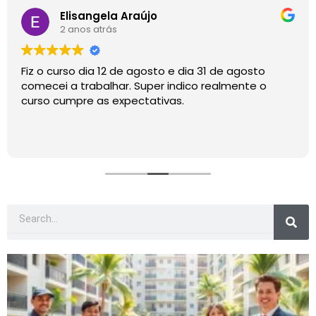
Elisangela Araújo
2 anos atrás
Fiz o curso dia 12 de agosto e dia 31 de agosto
comecei a trabalhar. Super indico realmente o
curso cumpre as expectativas.
P
e
s
q
P
P
P
P
P
u
á
á
á
á
á
i
s
g
g
g
g
g
a
i
i
i
i
i