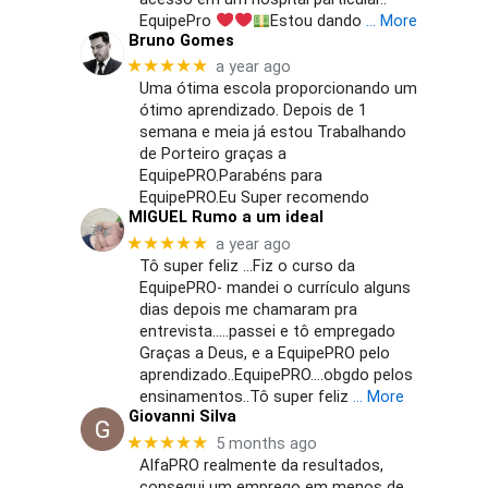
EquipePro
Estou dando
… More
Bruno Gomes
★★★★★
a year ago
Uma ótima escola proporcionando um
ótimo aprendizado. Depois de 1
semana e meia já estou Trabalhando
de Porteiro graças a
EquipePRO.Parabéns para
EquipePRO.Eu Super recomendo
MIGUEL Rumo a um ideal
★★★★★
a year ago
Tô super feliz …Fiz o curso da
EquipePRO- mandei o currículo alguns
dias depois me chamaram pra
entrevista…..passei e tô empregado
Graças a Deus, e a EquipePRO pelo
aprendizado..EquipePRO….obgdo pelos
ensinamentos..Tô super feliz
… More
Giovanni Silva
★★★★★
5 months ago
AlfaPRO realmente da resultados,
consegui um emprego em menos de