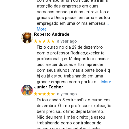
como elaborar um currículo e atrair a
atenção das empresas em duas
semanas consegui duas entrevistas e
graças a Deus passei em uma e estou
empregado em uma ótima empresa
…
More
Roberto Andrade
★★★★★
a year ago
Fiz o curso no dia 29 de dezembro
com o professor Rodrigo,excelente
profissional q está disposto a ensinar
,esclarecer dúvidas e tbm aprender
com seus alunos ,mas a parte boa é q
hj eu já estou trabalhando em uma
grande empresa como porteiro
… More
Junior Tocher
★★★★★
a year ago
Estou dando 5 estrelasFiz o curso em
dezembro. Ótimo professor explicação
bem precisa.. ótimo departamento.
Não deu nem 1 mês direito já estou
trabalhando como controlador de
acesso em um hospital particular..