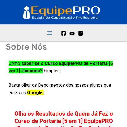
Ir
para
o
conteúdo
Sobre Nós
Como
saber se o Curso EquipePRO de Portaria [5
em 1] funciona?
Simples!
Basta olhar os Depoimentos dos nossos alunos que
estão no
Google:
Olha os Resultados de Quem Já Fez o
Curso de Portaria [5 em 1] EquipePRO