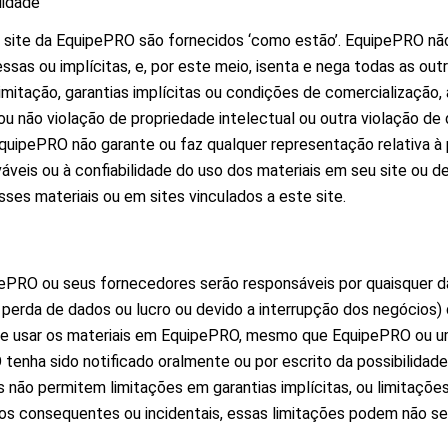
lidade
o site da EquipePRO são fornecidos ‘como estão’. EquipePRO nã
essas ou implícitas, e, por este meio, isenta e nega todas as outr
limitação, garantias implícitas ou condições de comercialização
ou não violação de propriedade intelectual ou outra violação de d
quipePRO não garante ou faz qualquer representação relativa à 
áveis ou à confiabilidade do uso dos materiais em seu site ou d
sses materiais ou em sites vinculados a este site.
PRO ou seus fornecedores serão responsáveis por quaisquer dan
 perda de dados ou lucro ou devido a interrupção dos negócios)
de usar os materiais em EquipePRO, mesmo que EquipePRO ou u
tenha sido notificado oralmente ou por escrito da possibilidade
 não permitem limitações em garantias implícitas, ou limitaçõe
os consequentes ou incidentais, essas limitações podem não se 