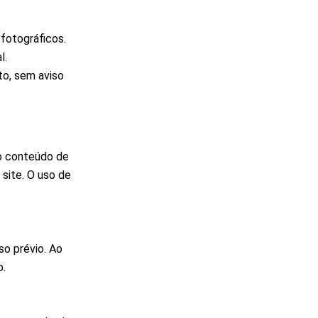
 fotográficos.
l.
to, sem aviso
lo conteúdo de
 site. O uso de
o prévio. Ao
o.