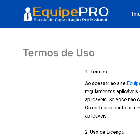
Ir
para
Iní
o
conteúdo
Termos de Uso
1. Termos
Ao acessar ao site
Equi
regulamentos aplicáveis 
aplicáveis. Se você não 
Os materiais contidos nes
aplicáveis.
2. Uso de Licença