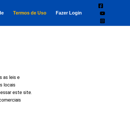
de
Termos de Uso
Fazer Login
 as leis e
s locais
essar este site.
 comerciais