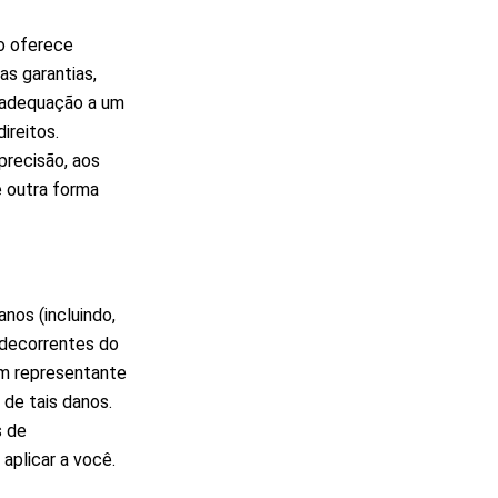
o oferece
as garantias,
, adequação a um
ireitos.
precisão, aos
e outra forma
os (incluindo,
 decorrentes do
m representante
 de tais danos.
s de
aplicar a você.