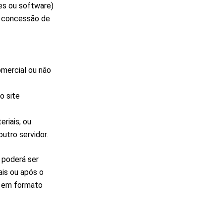
es ou software)
 a concessão de
omercial ou não
o site
eriais; ou
outro servidor.
 poderá ser
ais ou após o
a em formato