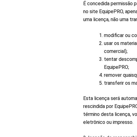
É concedida permissão p
no site EquipePRO, apena
uma licença, não uma tra
modificar ou co
usar os materia
comercial);
tentar descompi
EquipePRO;
remover quaisqu
transferir os m
Esta licença será automa
rescindida por EquipePRO
término desta licença, v
eletrônico ou impresso.