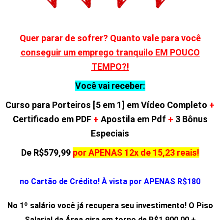
Quer parar de sofrer? Quanto vale para você
conseguir um emprego tranquilo EM POUCO
TEMPO?!
Você vai receber:
Curso
para Porteiros [5 em 1]
em Vídeo Completo
+
Certificado em PDF
+
Apostila em Pdf
+
3 Bônus
Especiais
De
R$579,99
por APENAS 12x de 15,23 reais!
no Cartão de Crédito! À vista por APENAS R$180
No 1º salário você já recupera seu investimento! O Piso
Salarial da Área gira em torno de R$1.900,00 +