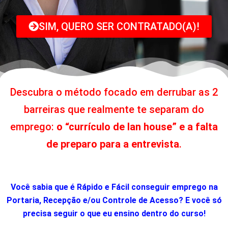
SIM, QUERO SER CONTRATADO(A)!
Descubra o método focado em derrubar as 2
barreiras que realmente te separam do
emprego:
o “currículo de lan house” e a falta
de preparo para a entrevista
.
Você sabia que é Rápido e Fácil conseguir emprego na
Portaria, Recepção e/ou Controle de Acesso? E você só
precisa seguir o que eu ensino dentro do curso!