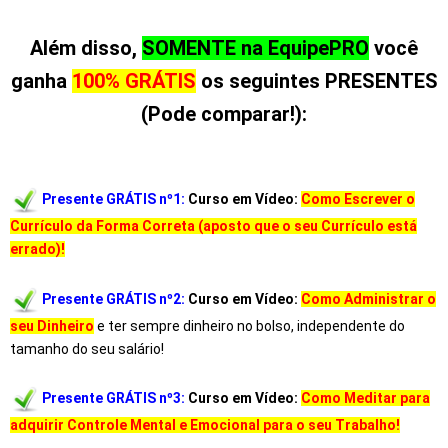
Além disso,
SOMENTE na EquipePRO
você
ganha
100% GRÁTIS
os seguintes PRESENTES
(Pode comparar!):
Presente
GRÁTIS
nº1:
Curso em Vídeo:
Como Escrever o
Currículo da Forma Correta (aposto que o seu Currículo está
errado)!
Presente
GRÁTIS
nº2:
Curso em Vídeo:
Como Administrar o
seu Dinheiro
e ter sempre dinheiro no bolso, independente do
tamanho do seu salário!
Presente
GRÁTIS
nº3:
Curso em Vídeo:
Como Meditar para
adquirir Controle Mental e Emocional para o seu Trabalho!