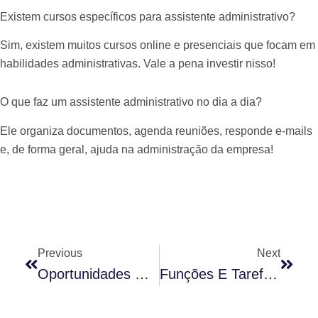
Existem cursos específicos para assistente administrativo?
Sim, existem muitos cursos online e presenciais que focam em
habilidades administrativas. Vale a pena investir nisso!
O que faz um assistente administrativo no dia a dia?
Ele organiza documentos, agenda reuniões, responde e-mails
e, de forma geral, ajuda na administração da empresa!
Anterior
Próx
Previous
Next
Oportunidades De Emprego Em Tecnologia Para Você
Funções E Tarefas Do Assistente Técnico Em Informática