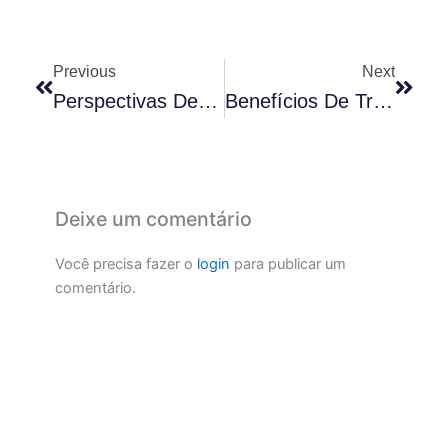
Anterior
Próx
Previous
Next
Perspectivas De Carreira Para Professores De Escolas
Benefícios De Trabalhar Em Condomínio Bem Administrado
Deixe um comentário
Você precisa fazer o
login
para publicar um
comentário.