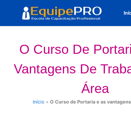
Ir
para
Iní
o
conteúdo
O Curso De Portar
Vantagens De Traba
Área
Início
»
O Curso de Portaria e as vantagens