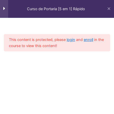
Ir
para
Bônus 3 - Como
Curso de Portaria [5 em 1] Rápido
3
administrar o dinheiro
o
sendo assalariado?
conteúdo
Bônus 5 - Meditação,
7
This content is protected, please
login
and
enroll
in the
motivação e sucesso.
Home
Courses
course to view this content!
A01 – Benefícios da Meditação
18 Minutos
A02 – Meditação Aspectos
Científicos
17 Minutos
A03 – Meditação e Paulo de
Tarso
15 Minutos