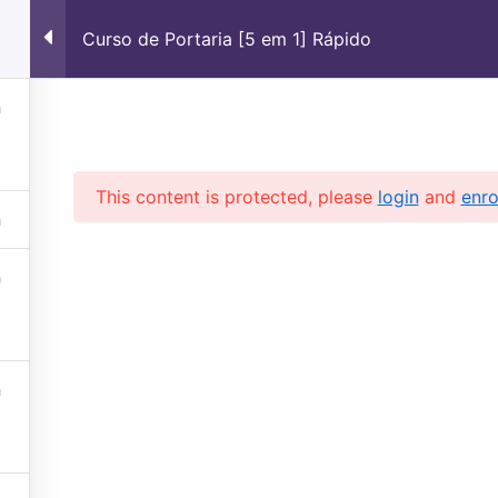
1
Curso de Portaria [5 em 1] Rápido
cio
Nossos Cursos
Sobre Nós
Privacida
This content is protected, please
login
and
enro