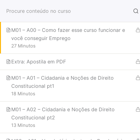
Ir
Curso de Portaria, Recepção, Controle de
2
para
Acesso, Fiscal de Piso e Fiscal de Loja
Iní
o
conteúdo
M01 – A00 – Como fazer esse curso funcionar e
Home
Courses
você conseguir Emprego
27 Minutos
Extra: Apostila em PDF
M01 – A01 – Cidadania e Noções de Direito
Constitucional pt1
18 Minutos
M01 – A02 – Cidadania e Noções de Direito
Constitucional pt2
13 Minutos