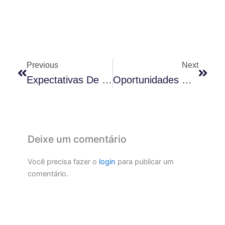
Anterior
Próx
Previous
Next
Expectativas De Crescimento Para Técnicos De Farmácia
Oportunidades De Emprego Em Tecnologia Para Você
Deixe um comentário
Você precisa fazer o
login
para publicar um
comentário.