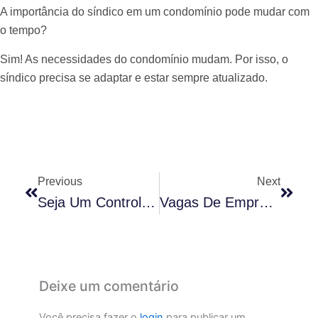
A importância do síndico em um condomínio pode mudar com
o tempo?
Sim! As necessidades do condomínio mudam. Por isso, o
síndico precisa se adaptar e estar sempre atualizado.
Anterior
Próx
Previous
Next
Seja Um Controlador De Acesso: Curso Completo Para Profissionais De Segurança
Vagas De Emprego Em Condomínios De Alto Padrão
Deixe um comentário
Você precisa fazer o
login
para publicar um